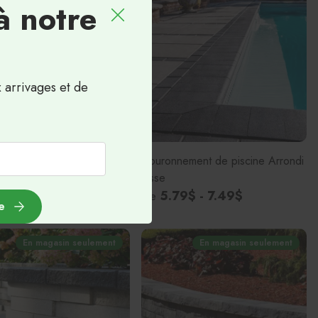
à notre
x arrivages et de
nement de piscine Arrondi
Couronnement de piscine Arrondi
 Meulé
Lisse
$
5.79$ - 7.49$
De
e
En magasin seulement
En magasin seulement