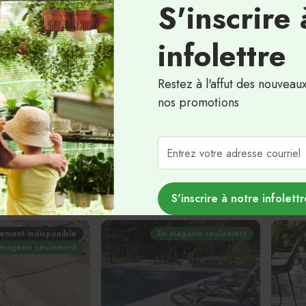
S'inscrire 
 magasin seulement
En magasin seulement
infolettre
Restez à l'affut des nouveau
nos promotions
de colonne York
Couronnement de colonne York
Couron
32 x 32
Grande
334.16$
98.83
S'inscrire à notre infolettr
ement indisponible
En magasin seulement
 magasin seulement