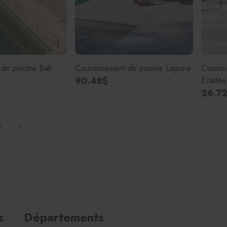
e piscine Bali
Couronnement de piscine Laguna
Couron
90.48$
Éclatée
26.7
3
s
Départements