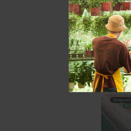
En
Couronnement 
28 x 28
242.28$
Temporair
En