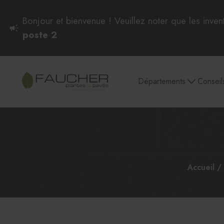
Bonjour et bienvenue ! Veuillez noter que les inven
poste 2
Départements
Conseil
Plantes intérieures
Pots et soucoupes
Culture et entretien
Semences et
plantes d'intérieur
Accueil
Plantes intérieures
Aglaonema et Dieffenbachia
Philodendron, Pothos et Scindapsus