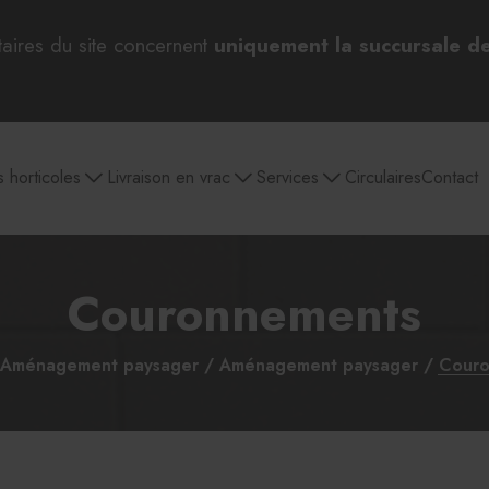
taires du site concernent
uniquement la succursale d
s horticoles
Livraison en vrac
Services
Circulaires
Contact
Couronnements
 bulbes
Pépinière
Aménagement
Jardin et entretien
Outils 
paysager
extérieur
d
Aménagement paysager
Aménagement paysager
Couro
Par catégories
Sélection pour Pâques