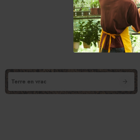
N
Terre en vrac