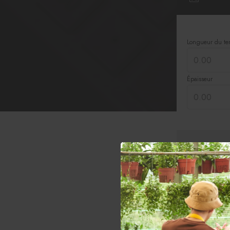
Alocasia, Colocasia et Caladium
Sansevieria
Cactus et succulentes
Semences de plantes tropicales
Longueur du ter
Citrus
Plantes carnivores
Dracaena
Syngonium
Ficus
Hoya
Épaisseur
Fougères
Nombre de 
Nombre de 