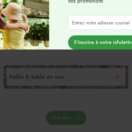
nos promotions
os produits en vr
Vendus à la tonne métrique ou la verge cub
S'inscrire à notre infolettr
Paillis & Sable en vrac
Voir plus