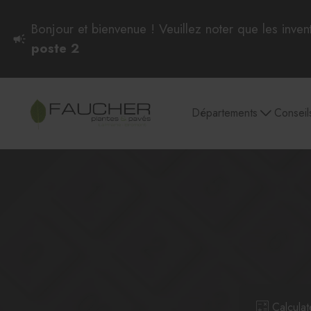
Bonjour et bienvenue ! Veuillez noter que les inven
poste 2
Départements
Conseil
Plantes intérieures
Pots et soucoupes
Culture et entretien
Semences et
plantes d'intérieur
Plantes intérieures
Calculate
Aglaonema et Dieffenbachia
Philodendron, Pothos et Scindapsus