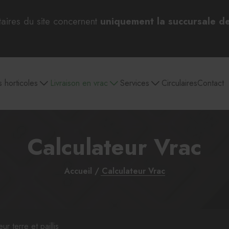
taires du site concernent
uniquement la succursale d
s horticoles
Livraison en vrac
Services
Circulaires
Contact
Calculateur Vrac
 bulbes
Pépinière
Aménagement
Jardin et entretien
Outils 
paysager
extérieur
d
Accueil
Calculateur Vrac
Par catégories
ur terre et paillis
Sélection pour Pâques