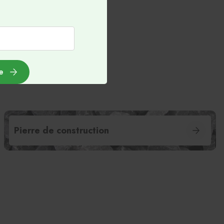
ac
e
e
Pierre de construction