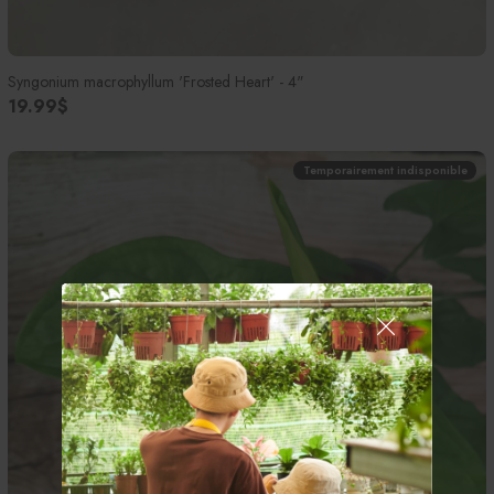
Syngonium macrophyllum 'Frosted Heart' - 4"
19.99$
Temporairement indisponible