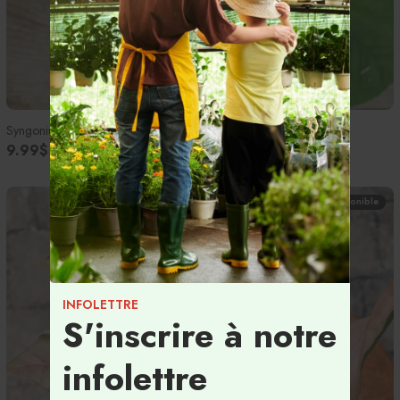
Syngonium podophyllum 'Green Fantasy' - 4''
9.99$
Temporairement indisponible
INFOLETTRE
S'inscrire à notre
infolettre