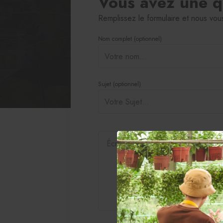
Vous avez une q
Alocasia, Colocasia et Caladium
Sansevieria
Remplissez le formulaire et nous vo
Cactus et succulentes
Semences de plantes tropicales
Nom complet (optionnel)
Citrus
Plantes carnivores
Dracaena
Syngonium
Ficus
Hoya
Sujet (optionnel)
Fougères