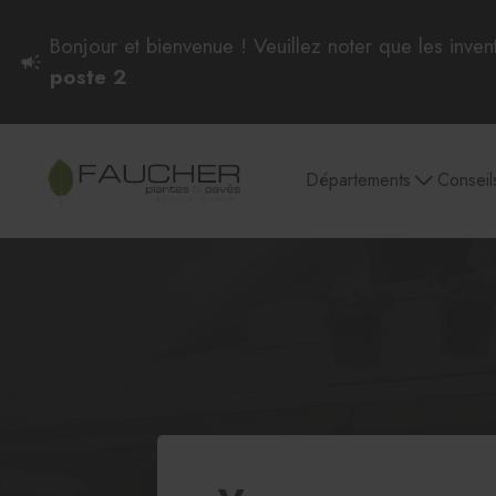
Bonjour et bienvenue ! Veuillez noter que les inven
poste 2
Départements
Conseil
Plantes intérieures
Pots et soucoupes
Culture et entretien
Semences et
plantes d'intérieur
Plantes intérieures
Aglaonema et Dieffenbachia
Philodendron, Pothos et Scindapsus