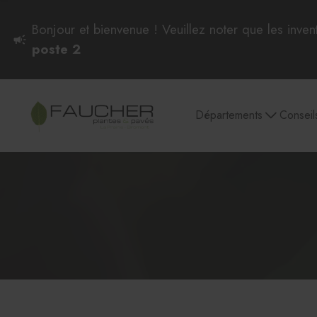
Bonjour et bienvenue ! Veuillez noter que les inven
poste 2
Départements
Conseil
Plantes intérieures
Pots et soucoupes
Culture et entretien
Semences et
plantes d'intérieur
Plantes intérieures
Aglaonema et Dieffenbachia
Philodendron, Pothos et Scindapsus