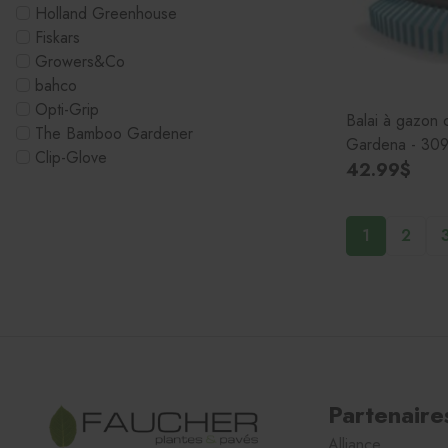
Holland Greenhouse
Fiskars
Growers&Co
bahco
Opti-Grip
Balai à gazon 
The Bamboo Gardener
Gardena - 30
Clip-Glove
42.99$
1
2
Partenaire
Alliance