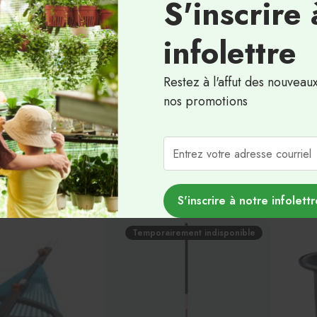
S'inscrire 
infolettre
Restez à l'affut des nouveau
nos promotions
ct sur piquet - Pro
Arroseur oscillant - Pro Flow -
Balai à
Garant
32.9
47.99$
S'inscrire à notre infolettr
Temporairement indisponible