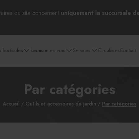
taires du site concernent
uniquement la succursale d
s horticoles
Livraison en vrac
Services
Circulaires
Contact
Par catégories
 bulbes
Pépinière
Aménagement
Jardin et entretien
Outils 
paysager
extérieur
d
Accueil
Outils et accessoires de jardin
Par catégories
Par catégories
Sélection pour Pâques