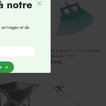
à notre
x arrivages et de
 feuilles en polyrésine 24"
Balai à gazon 2 en 1 combisystem
9$
- Gardena - 3107
59.99$
e