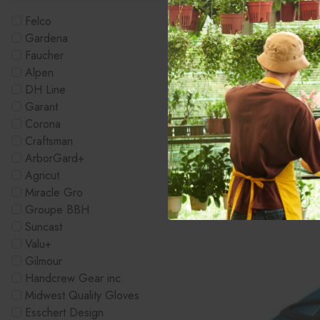
Felco
Gardena
Faucher
Alpen
DH Line
Garant
Corona
Craftsman
Arroseur à impa
ArborGard+
Flow - Garant
Agricut
13.99$
Miracle Gro
Groupe BBH
Suncast
Valu+
Gilmour
Handcrew Gear inc.
Midwest Quality Gloves
Esschert Design