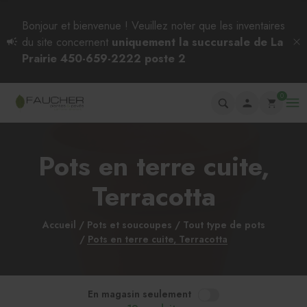
Bonjour et bienvenue ! Veuillez noter que les inventaires
du site concernent
uniquement la succursale de La
Prairie 450-659-2222 poste 2
0
Pots en terre cuite,
Terracotta
Accueil
Pots et soucoupes
Tout type de pots
Pots en terre cuite, Terracotta
En magasin seulement