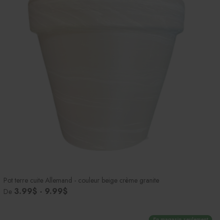
Pot terre cuite Allemand - couleur beige crème granite
3.99$ - 9.99$
De
En magasin seulement