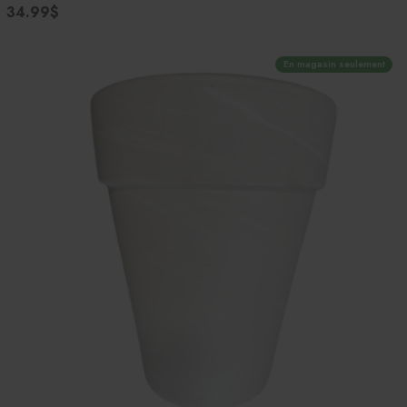
34.99$
En magasin seulement