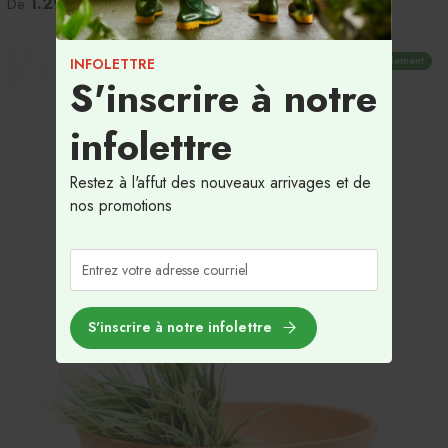
1.29$ - 42.99$
De
Temporairement indisponible
En magasin seulement
INFOLETTRE
S'inscrire à notre
infolettre
Restez à l'affut des nouveaux arrivages et de
nos promotions
S'inscrire à notre infolettre