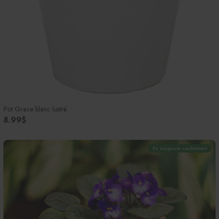
Pot Grace blanc lustré
8.99$
En magasin seulement