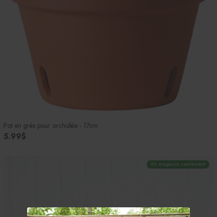
Pot en grès pour orchidée - 17cm
5.99$
En magasin seulement