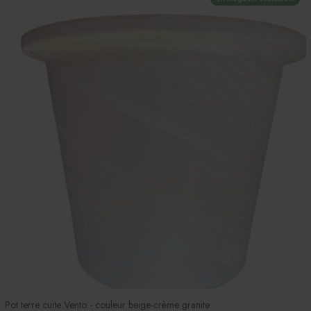
Pot terre cuite Vento - couleur beige-crème granite