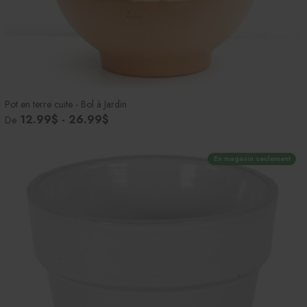
Pot en terre cuite - Bol à Jardin
12.99$ - 26.99$
De
En magasin seulement