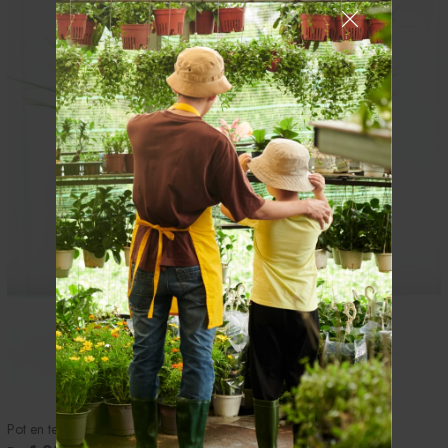
Pot en terre cuite