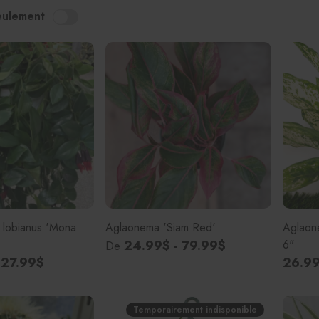
eulement
Plantes amies des animaux
Plantes pour débutant
Plantes faible luminosité
Plantes moyenne luminosité
Fruits tropicaux
 lobianus 'Mona
Aglaonema 'Siam Red'
Aglaon
24.99$ - 79.99$
6"
De
 27.99$
26.9
Temporairement indisponible