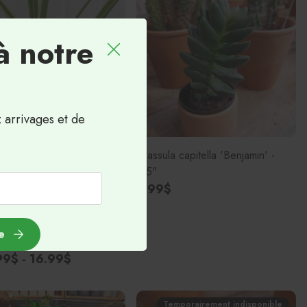
à notre
x arrivages et de
Crassula capitella 'Benjamin' -
2.5"
9.99$
phytum comosum
ed' - Plante araignée
e
é inverse
9$ - 16.99$
Temporairement indisponible