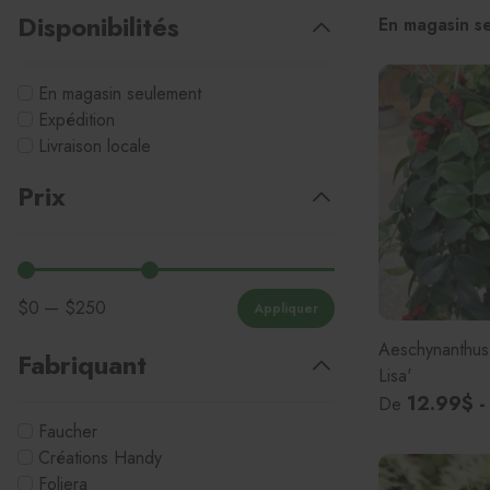
Disponibilités
En magasin s
Alocasia, Colocasia et Caladium
Sansevieria
Cactus et succulentes
Semences de plantes tropicales
En magasin seulement
Citrus
Plantes carnivores
Expédition
Dracaena
Syngonium
Livraison locale
Ficus
Hoya
Prix
Fougères
$
0
— $
250
Appliquer
Aeschynanthus
Fabriquant
Lisa'
12.99$ -
De
Faucher
Créations Handy
Foliera