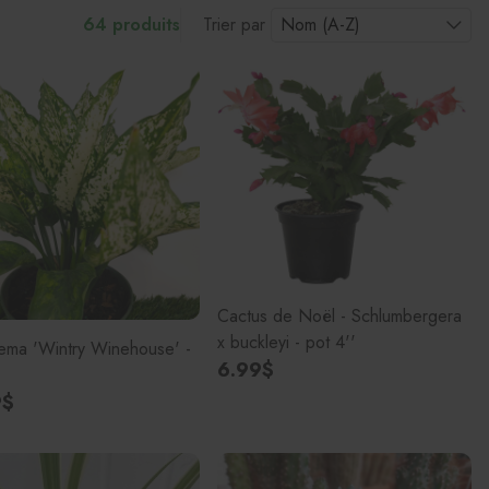
64 produits
Trier par
Pots en 
Pots gr
Pots Le
Balconn
Pots pou
Cactus de Noël - Schlumbergera
x buckleyi - pot 4''
ema 'Wintry Winehouse' -
6.99$
9$