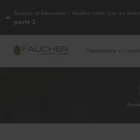
Bonjour et bienvenue ! Veuillez noter que les inven
poste 2
Départements
Conseil
Plantes intérieures
Pots et soucoupes
Culture et entretien
Semences et
plantes d'intérieur
Accue
Plantes intérieures
Aglaonema et Dieffenbachia
Philodendron, Pothos et Scindapsus