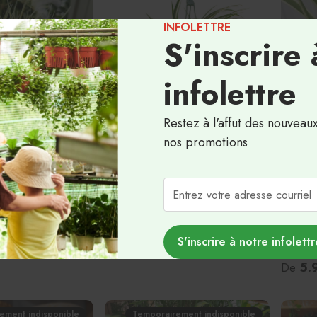
INFOLETTRE
S'inscrire 
infolettre
Restez à l'affut des nouveau
nos promotions
Chlorophytum comosum 'Maria' -
 Barrel' - 6"
8.5" Suspendu
24.99$
Chloro
'Revers
S'inscrire à notre infolettr
panach
5.9
De
ement indisponible
Temporairement indisponible