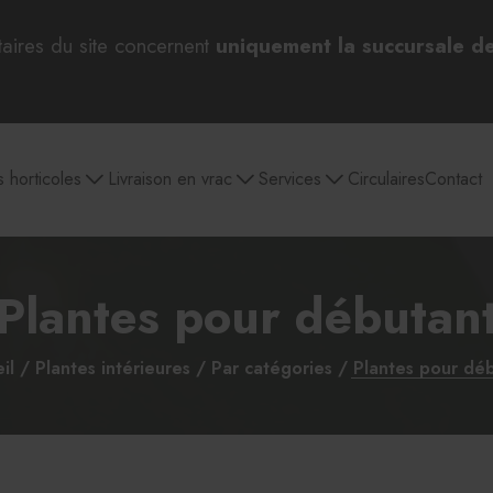
taires du site concernent
uniquement la succursale d
s horticoles
Livraison en vrac
Services
Circulaires
Contact
Plantes pour débutan
 bulbes
Pépinière
Aménagement
Jardin et entretien
Outils 
paysager
extérieur
d
il
Plantes intérieures
Par catégories
Plantes pour dé
Par catégories
Sélection pour Pâques