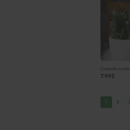
Crassula ovata
7.99$
1
2