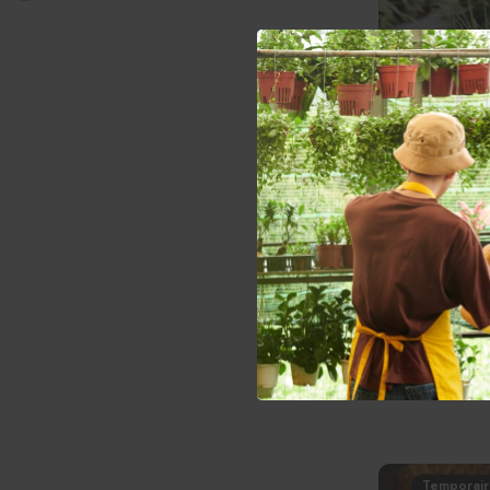
Cactus 'Golden
49.99$
Temporair