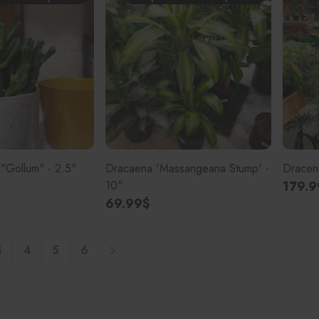
 "Gollum" - 2.5"
Dracaena 'Massangeana Stump' -
Dracena
10"
179.9
69.99$
3
4
5
6