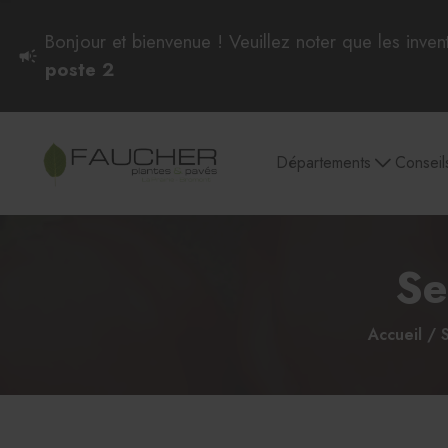
Bonjour et bienvenue ! Veuillez noter que les inven
poste 2
Départements
Conseil
Se
Plantes intérieures
Pots et soucoupes
Culture et entretien
Semences et
plantes d'intérieur
Accueil
Plantes intérieures
Aglaonema et Dieffenbachia
Philodendron, Pothos et Scindapsus