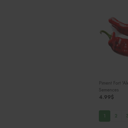
Piment Fort 'A
Semences
4.99$
1
2