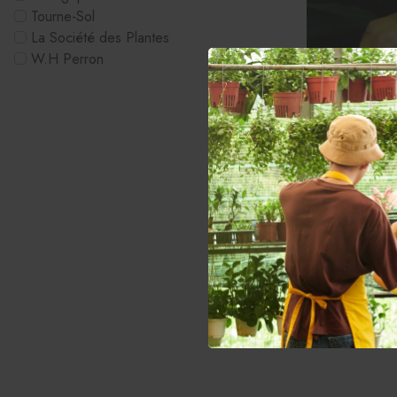
Tourne-Sol
La Société des Plantes
W.H Perron
Piment fort "7
jaune"- BIO -
4.99$