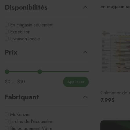
Disponibilités
En magasin s
Alocasia, Colocasia et Caladium
Sansevieria
Cactus et succulentes
Semences de plantes tropicales
En magasin seulement
Citrus
Plantes carnivores
Expédition
Dracaena
Syngonium
Livraison locale
Ficus
Hoya
Prix
Fougères
$
0
— $
10
Appliquer
Calendrier de 
Fabriquant
7.99$
McKenzie
Jardins de l'écoumène
Biologiquement Vôtre