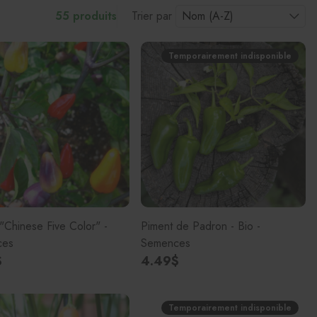
55 produits
Trier par
Pots en 
Pots gr
Temporairement indisponible
Pots Le
Balconn
Pots pou
"Chinese Five Color" -
Piment de Padron - Bio -
ces
Semences
$
4.49$
Temporairement indisponible