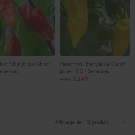
Fort "Bhut Jolokia Ghost" -
Piment fort "Bhut Jolokia Ghost"
Semences
jaune - BIO - Semences
$
3.24$
4.99$
Affichage de