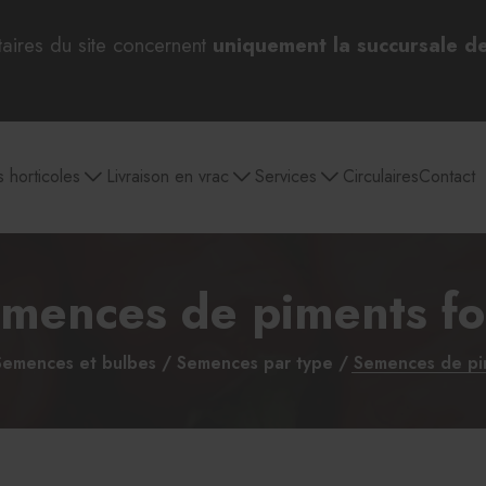
taires du site concernent
uniquement la succursale d
s horticoles
Livraison en vrac
Services
Circulaires
Contact
mences de piments fo
 bulbes
Pépinière
Aménagement
Jardin et entretien
Outils 
paysager
extérieur
d
Semences et bulbes
Semences par type
Semences de pim
Par catégories
Sélection pour Pâques