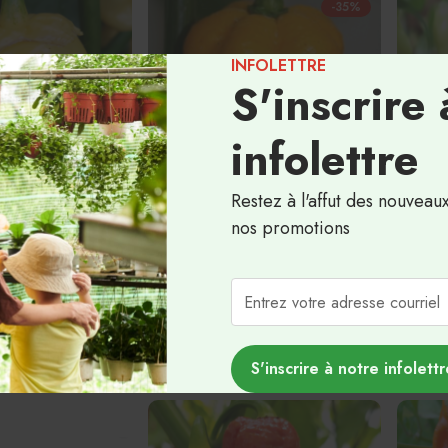
-35%
INFOLETTRE
S'inscrire 
infolettre
Restez à l'affut des nouveau
nos promotions
 pot Bubblegum
Piment fort "7 Pot" jaune - BIO -
Piment f
 Semences
Semences
Semen
3.24$
4.99
4.99$
S'inscrire à notre infolettr