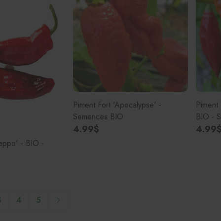
Piment Fort 'Apocalypse' -
Piment 
Semences BIO
BIO - 
4.99$
4.99
leppo' - BIO -
3
4
5