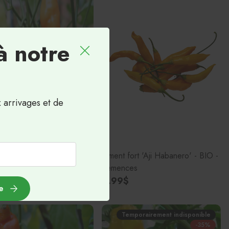
à notre
x arrivages et de
ort 'Aji Cristal' - Bio -
ces
$
Piment fort 'Aji Habanero' - BIO -
Semences
4.99$
e
Temporairement indisponible
-35%