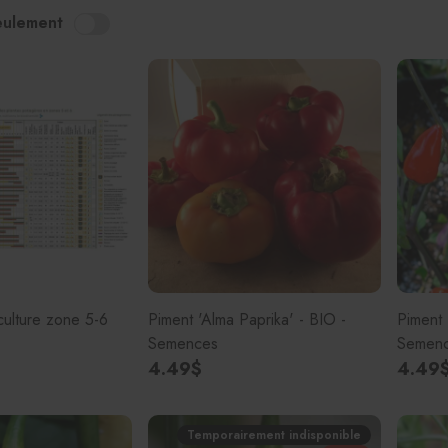
eulement
Plantes amies des animaux
Plantes pour débutant
Plantes faible luminosité
Plantes moyenne luminosité
Fruits tropicaux
culture zone 5-6
Piment 'Alma Paprika' - BIO -
Piment 
Semences
Semen
4.49$
4.49
Temporairement indisponible