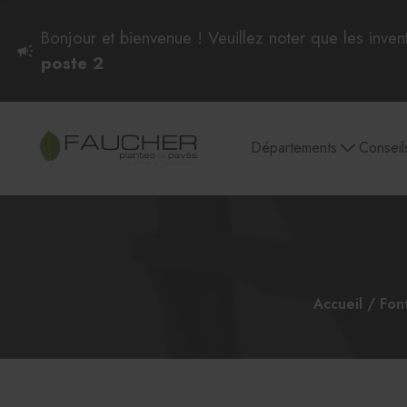
Bonjour et bienvenue ! Veuillez noter que les inven
poste 2
Départements
Conseil
Plantes intérieures
Pots et soucoupes
Culture et entretien
Semences et
plantes d'intérieur
Accueil
Font
Plantes intérieures
Aglaonema et Dieffenbachia
Philodendron, Pothos et Scindapsus