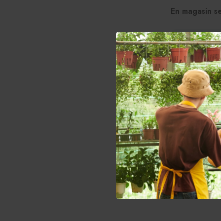
En magasin s
Alocasia, Colocasia et Caladium
Sansevieria
Cactus et succulentes
Semences de plantes tropicales
Temporair
Citrus
Plantes carnivores
En
Dracaena
Syngonium
Ficus
Hoya
Fougères
Banc de jardin 
132
752.99$