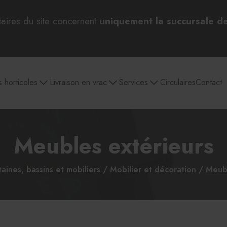
taires du site concernent
uniquement la succursale d
s horticoles
Livraison en vrac
Services
Circulaires
Contact
Meubles extérieurs
 bulbes
Pépinière
Aménagement
Jardin et entretien
Outils 
paysager
extérieur
d
aines, bassins et mobiliers
Mobilier et décoration
Meubl
Par catégories
Sélection pour Pâques