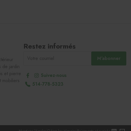
Restez informés
M'abonner
xtérieur
s de jardin
is et pierre
Suivez-nous
t mobiliers
514-778-5323
Mentions légales
Gérer les témoins
Paiements sécurisés