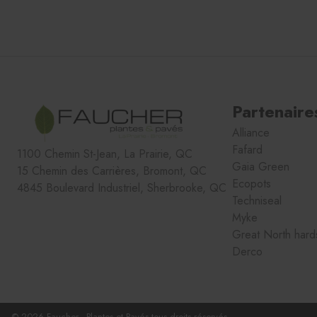
Partenaire
Alliance
Fafard
1100 Chemin St-Jean, La Prairie, QC
Gaia Green
15 Chemin des Carrières, Bromont, QC
Ecopots
4845 Boulevard Industriel, Sherbrooke, QC
Techniseal
Myke
Great North har
Derco
© 2026 Faucher - Plantes et Pavés tous droits réservés