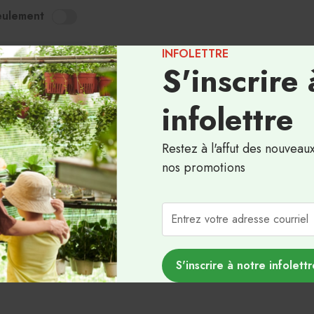
eulement
Plantes amies des animaux
Plantes pour débutant
INFOLETTRE
ement indisponible
Plantes faible luminosité
S'inscrire 
 magasin seulement
Plantes moyenne luminosité
Fruits tropicaux
infolettre
Restez à l'affut des nouveau
nos promotions
'Biscayne' - BE -
S'inscrire à notre infolettr