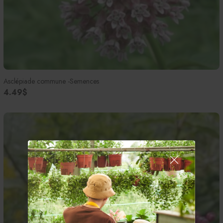
Asclépiade commune -Semences
4.49$