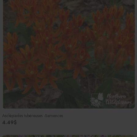
Asclépiades tubéreuses -Semences
4.49$