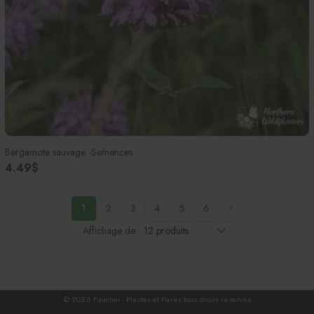
Bergamote sauvage -Semences
4.49$
1
2
3
4
5
6
Affichage de
© 2026 Faucher - Plantes et Pavés tous droits réservés