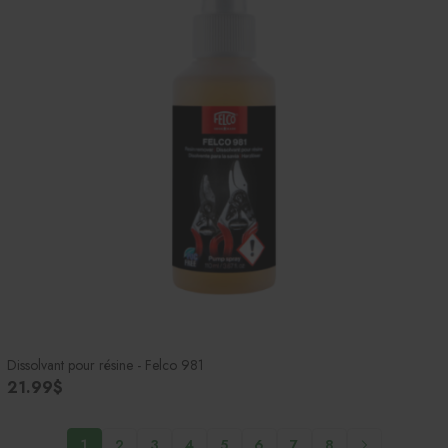
Dissolvant pour résine - Felco 981
21.99$
1
2
3
4
5
6
7
8