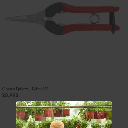
Ciseaux Épinette - Felco 321
28.99$