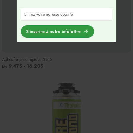
S'inscrire à notre infolettre
Adhésif à prise rapide - SB15
9.47$ - 16.20$
De