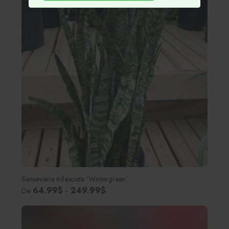
Sansevieria trifasciata 'Wintergreen'
64.99$ - 249.99$
De