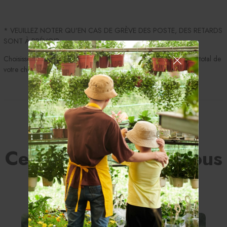
* VEUILLEZ NOTER QU'EN CAS DE GRÈVE DES POSTE, DES RETARDS
SONT À PRÉVOIR.
Choisissez votre montant ou cumuler les montants pour le montant total de
votre choix.
Partager
Cela pourrait aussi vous
intéresser