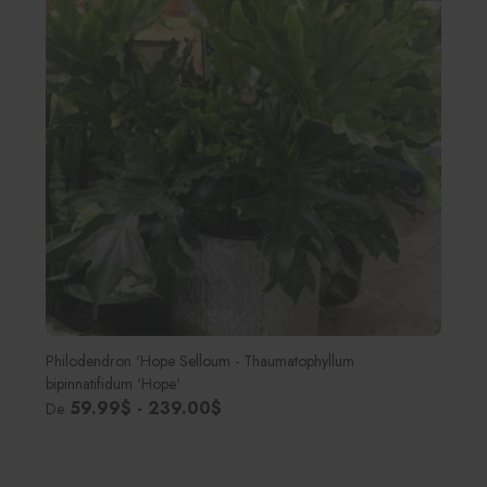
Philodendron 'Hope Selloum - Thaumatophyllum
bipinnatifidum 'Hope'
59.99$ - 239.00$
De