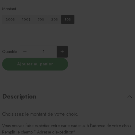
Montant
200$
100$
50$
20$
10$
Quantité :
Ajouter au panier
Description
Choisissez le montant de votre choix.
Vous pouvez faire expédier votre carte cadeaux à l'adresse de votre choix.
Remplir le champ " Adresse d'expédition".