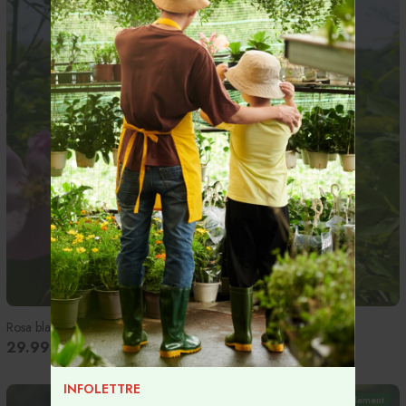
Rosa blanda - Églantier - 2g
29.99$
INFOLETTRE
Temporairement indisponible
En magasin seulement