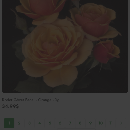
Rosier 'About Face' - Orange - 3g
34.99$
1
2
3
4
5
6
7
8
9
10
11