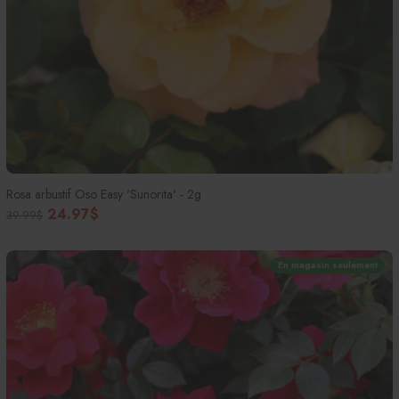
Rosa arbustif Oso Easy 'Sunorita' - 2g
24.97$
39.99$
En magasin seulement