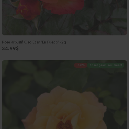
Rosa arbustif Oso Easy 'En Fuego' -2g
34.99$
-40%
En magasin seulement