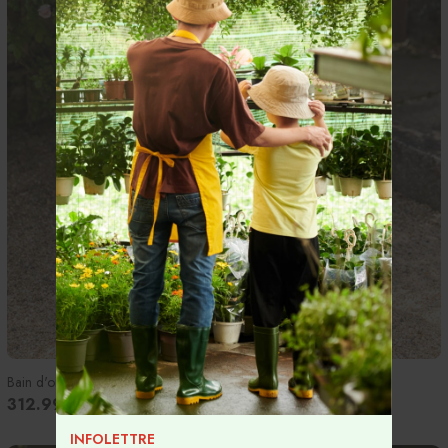
Bain d'oiseaux 'Hampton' - B - 192
312.99$
INFOLETTRE