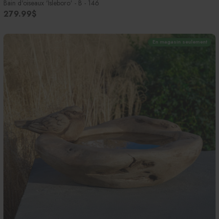
Bain d'oiseaux 'Isleboro' - B - 146
279.99$
En magasin seulement