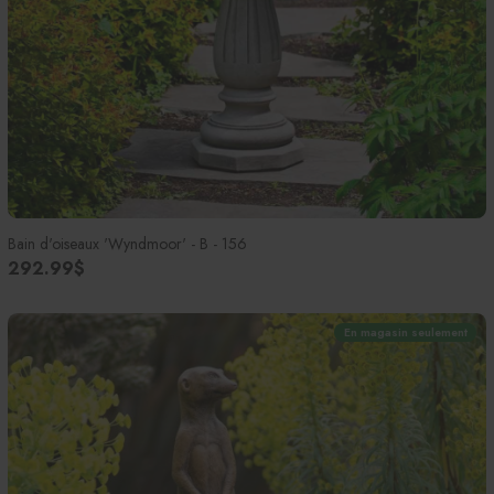
Bain d'oiseaux 'Wyndmoor' - B - 156
292.99$
En magasin seulement