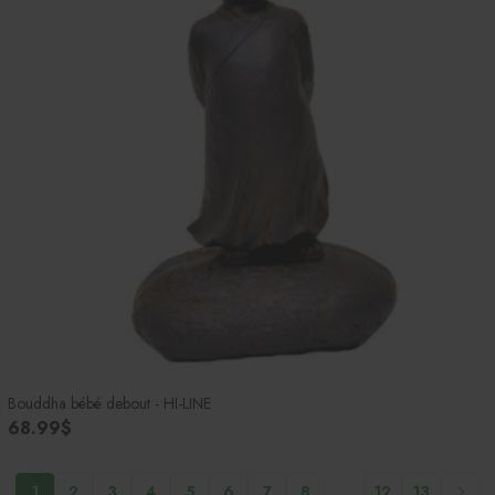
Bouddha bébé debout - HI-LINE
68.99$
1
2
3
4
5
6
7
8
...
12
13