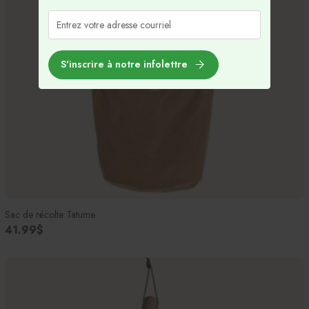
S'inscrire à notre infolettre
Sac de récolte Tatume
41.99$