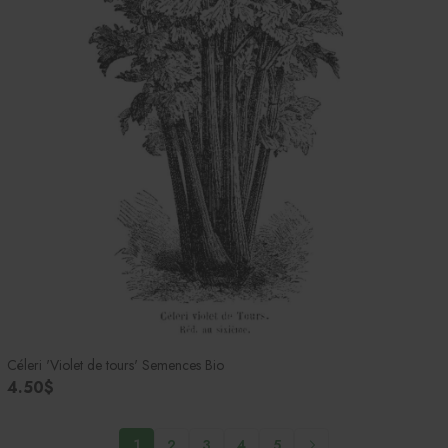
Céleri 'Violet de tours' Semences Bio
4.50$
1
2
3
4
5